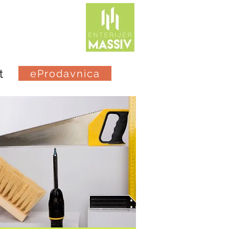
t
eProdavnica