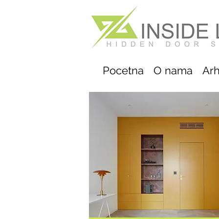
Pocetna
O nama
Arh